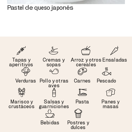
Pastel de queso japonés
Tapas y
Cremas y
Arroz y otros
Ensaladas
aperitivos
sopas
cereales
Verduras
Pollo y otras
Carnes
Pescado
aves
Marisco y
Salsas y
Pasta
Panes y
crustáceos
guarniciones
masas
Bebidas
Postres y
dulces