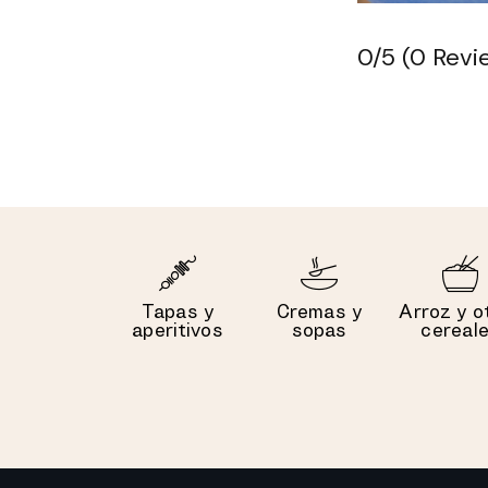
0/5
(0 Revi
Tapas y
Cremas y
Arroz y o
aperitivos
sopas
cereal