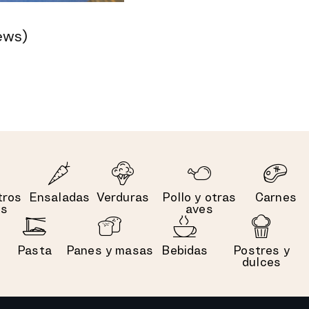
ews)
tros
Ensaladas
Verduras
Pollo y otras
Carnes
es
aves
Pasta
Panes y masas
Bebidas
Postres y
dulces