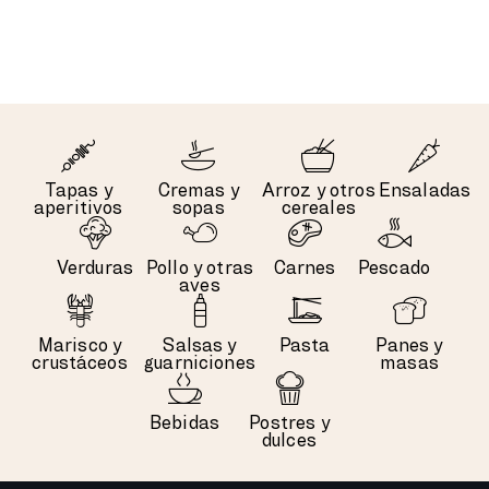
Tapas y
Cremas y
Arroz y otros
Ensaladas
aperitivos
sopas
cereales
Verduras
Pollo y otras
Carnes
Pescado
aves
Marisco y
Salsas y
Pasta
Panes y
crustáceos
guarniciones
masas
Bebidas
Postres y
dulces