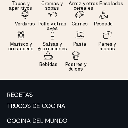
Tapas y
Cremas y
Arroz y otros
Ensaladas
aperitivos
sopas
cereales
Verduras
Pollo y otras
Carnes
Pescado
aves
Marisco y
Salsas y
Pasta
Panes y
crustáceos
guarniciones
masas
Bebidas
Postres y
dulces
RECETAS
TRUCOS DE COCINA
COCINA DEL MUNDO