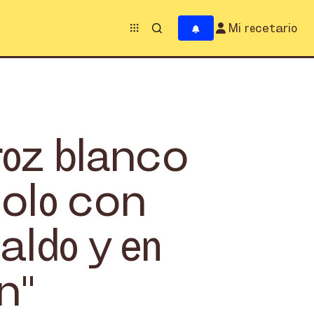
Mi recetario
roz blanco
olo con
aldo y en
n"