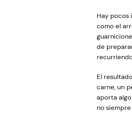
Hay pocos i
como el arro
guarnicione
de preparar
recurriendo
El resultad
carne, un p
aporta algo
no siempre 