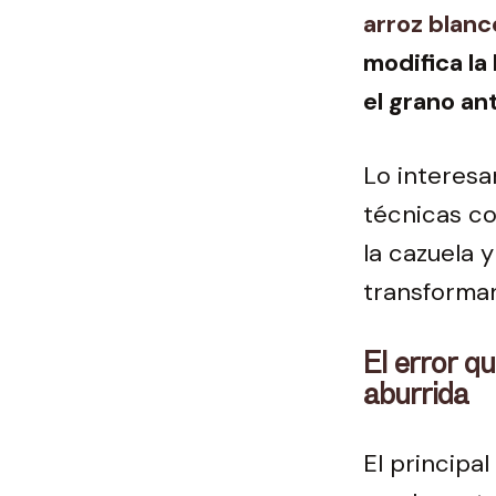
arroz blanc
modifica la
el grano an
Lo interesa
técnicas c
la cazuela 
transforman
El error q
aburrida
El principa