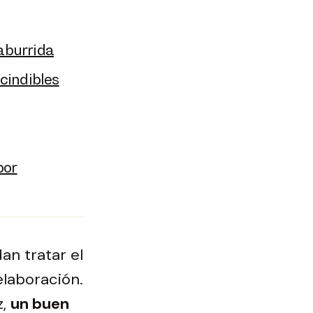
 aburrida
scindibles
bor
an tratar el
elaboración.
z,
un buen