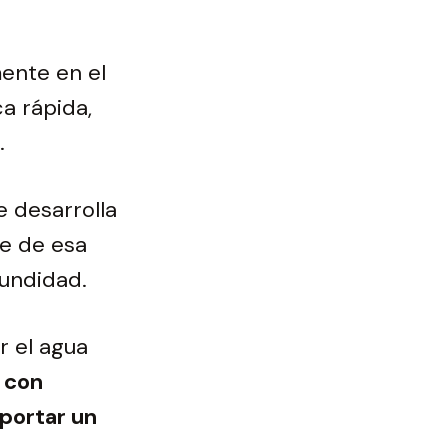
mente en el
ca rápida,
.
 desarrolla
te de esa
fundidad.
r el agua
o con
aportar un