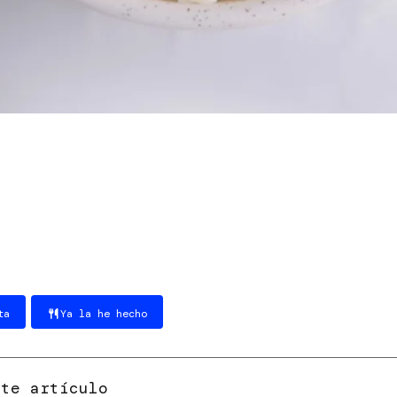
ta
Ya la he hecho