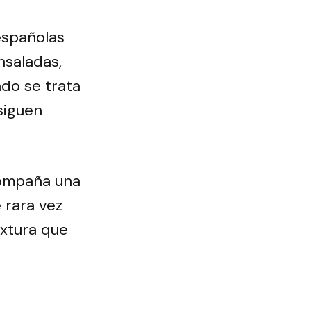
españolas
nsaladas,
do se trata
siguen
compaña una
 rara vez
extura que