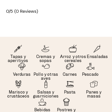
0/5
(0 Reviews)
Tapas y
Cremas y
Arroz y otros
Ensaladas
aperitivos
sopas
cereales
Verduras
Pollo y otras
Carnes
Pescado
aves
Marisco y
Salsas y
Pasta
Panes y
crustáceos
guarniciones
masas
Bebidas
Postres y