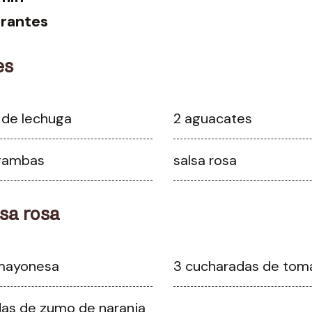
rantes
es
 de lechuga
2 aguacates
gambas
salsa rosa
lsa rosa
mayonesa
3 cucharadas de tom
as de zumo de naranja