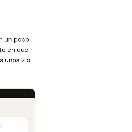
n un poco
nto en que
s unos 2 o