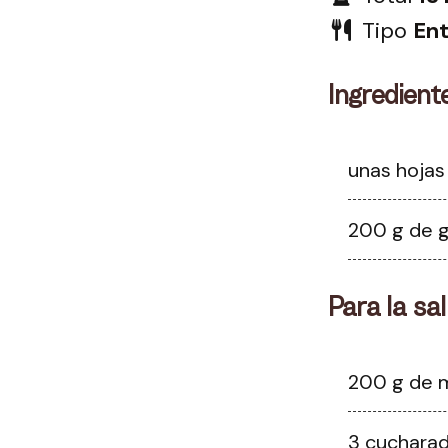
Tipo
Ent
Ingredient
unas hojas
200 g de 
Para la sa
200 g de 
3 cucharad