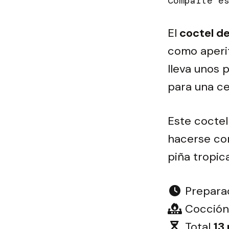
El
coctel d
como aperit
lleva unos 
para una ce
Este cocte
hacerse con
piña tropica
Prepara
Cocción
Total
13