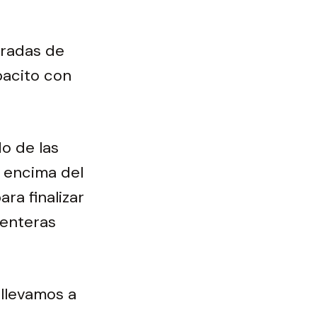
aradas de
pacito con
o de las
y encima del
ra finalizar
 enteras
 llevamos a