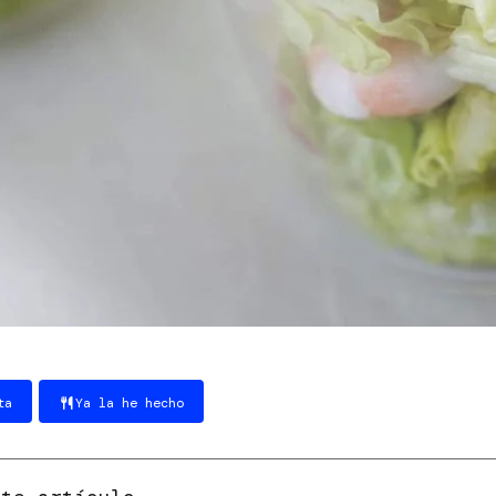
ta
Ya la he hecho