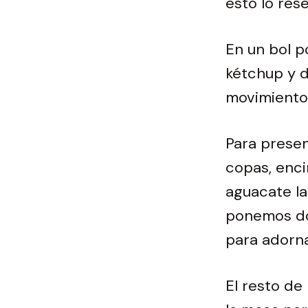
esto lo res
En un bol 
kétchup y 
movimientos
Para presen
copas, enci
aguacate la
ponemos do
para adorna
El resto de