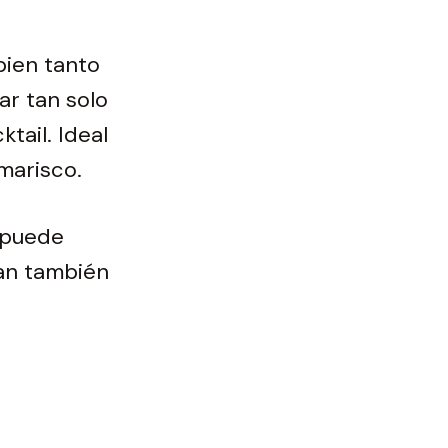
bien tanto
ar tan solo
ktail. Ideal
marisco.
 puede
van también