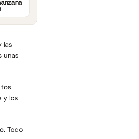
manzana
n
 las
s unas
tos.
 y los
o. Todo