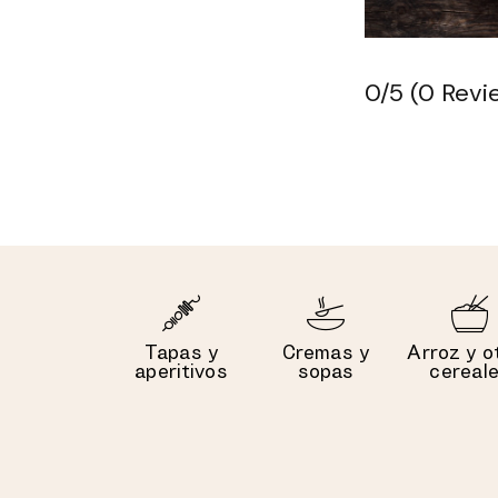
0/5
(0 Revi
Tapas y
Cremas y
Arroz y o
aperitivos
sopas
cereal