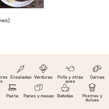
ews)
tros
Ensaladas
Verduras
Pollo y otras
Carnes
es
aves
Pasta
Panes y masas
Bebidas
Postres y
dulces