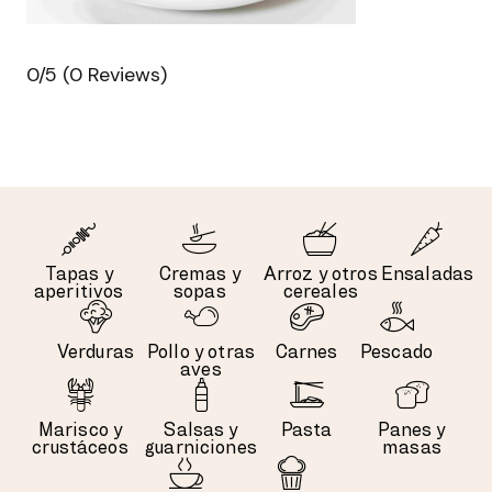
0/5
(0 Reviews)
Tapas y
Cremas y
Arroz y otros
Ensaladas
aperitivos
sopas
cereales
Verduras
Pollo y otras
Carnes
Pescado
aves
Marisco y
Salsas y
Pasta
Panes y
crustáceos
guarniciones
masas