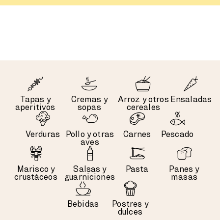
Tapas y
Cremas y
Arroz y otros
Ensaladas
aperitivos
sopas
cereales
Verduras
Pollo y otras
Carnes
Pescado
aves
Marisco y
Salsas y
Pasta
Panes y
crustáceos
guarniciones
masas
Bebidas
Postres y
dulces