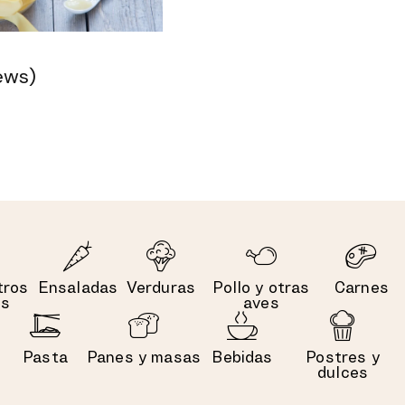
ews)
tros
Ensaladas
Verduras
Pollo y otras
Carnes
es
aves
Pasta
Panes y masas
Bebidas
Postres y
dulces