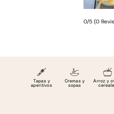
0/5
(0 Revi
Tapas y
Cremas y
Arroz y o
aperitivos
sopas
cereal