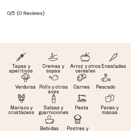
0/5
(0 Reviews)
Tapas y
Cremas y
Arroz y otros
Ensaladas
aperitivos
sopas
cereales
Verduras
Pollo y otras
Carnes
Pescado
aves
Marisco y
Salsas y
Pasta
Panes y
crustáceos
guarniciones
masas
Bebidas
Postres y