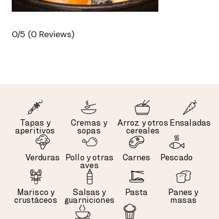
0/5
(0 Reviews)
Tapas y
Cremas y
Arroz y otros
Ensaladas
aperitivos
sopas
cereales
Verduras
Pollo y otras
Carnes
Pescado
aves
Marisco y
Salsas y
Pasta
Panes y
crustáceos
guarniciones
masas