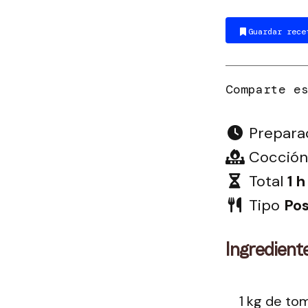
Guardar rece
Prepara
Cocción
Total
1 h
Tipo
Pos
Ingredient
1 kg de to