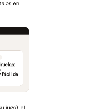
talos en
iruelas:
a
 fácil de
 jugo), el