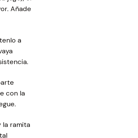
vor. Añade
tenlo a
vaya
istencia.
parte
e con la
egue.
y la ramita
tal