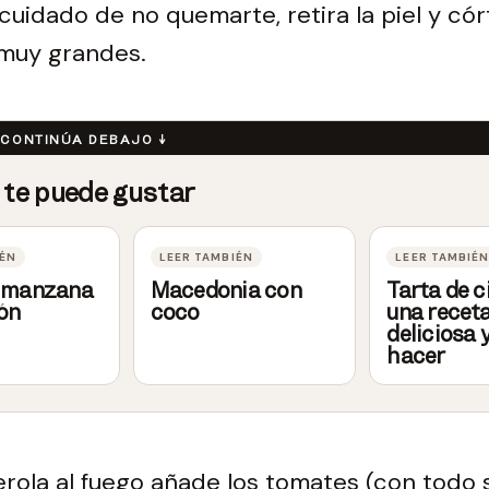
cuidado de no quemarte, retira la piel y cór
 muy grandes.
e manzana
Macedonia con
Tarta de c
ón
coco
una recet
deliciosa y
hacer
rola al fuego añade los tomates (con todo su