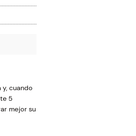
 y, cuando
te 5
rar mejor su