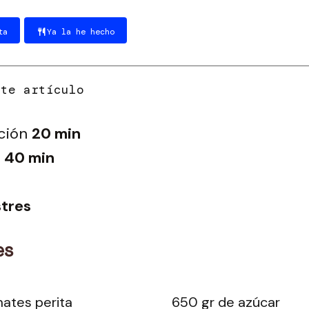
ta
Ya la he hecho
ción
20 min
40 min
tres
es
mates perita
650 gr de azúcar