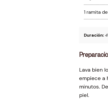
1 ramita d
Duración:
4
Preparaci
Lava bien l
empiece a h
minutos. De
piel.