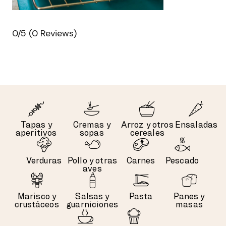
0/5
(0 Reviews)
Tapas y
Cremas y
Arroz y otros
Ensaladas
aperitivos
sopas
cereales
Verduras
Pollo y otras
Carnes
Pescado
aves
Marisco y
Salsas y
Pasta
Panes y
crustáceos
guarniciones
masas