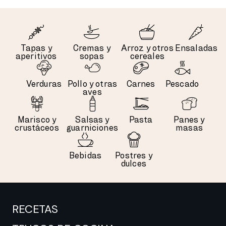
Tapas y
Cremas y
Arroz y otros
Ensaladas
aperitivos
sopas
cereales
Verduras
Pollo y otras
Carnes
Pescado
aves
Marisco y
Salsas y
Pasta
Panes y
crustáceos
guarniciones
masas
Bebidas
Postres y
dulces
RECETAS