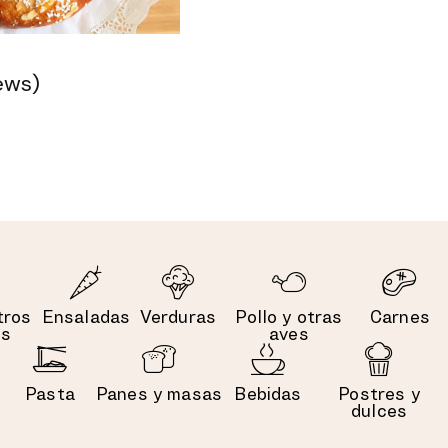
ews)
tros
Ensaladas
Verduras
Pollo y otras
Carnes
es
aves
Pasta
Panes y masas
Bebidas
Postres y
dulces