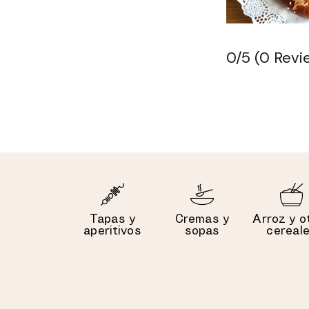
0/5
(0 Revi
Tapas y
Cremas y
Arroz y o
aperitivos
sopas
cereal