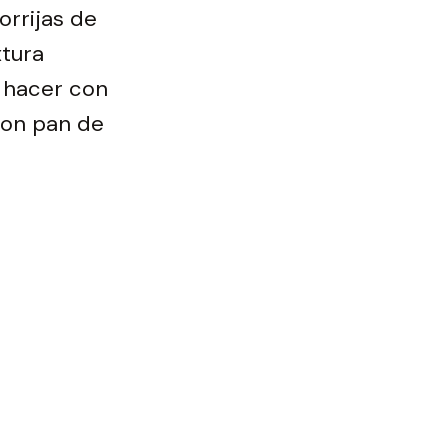
orrijas de
xtura
n hacer con
 con pan de