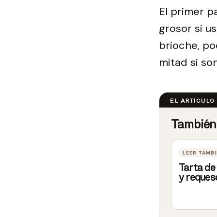
El primer p
grosor si u
brioche, po
mitad si so
Tarta d
y reques