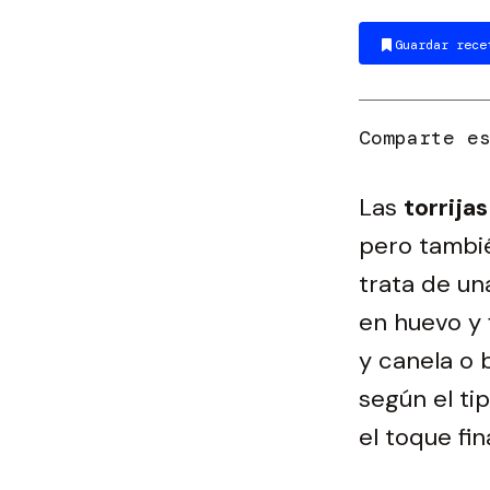
Guardar rece
Las
torrijas
pero tambié
trata de u
en huevo y 
y canela o 
según el ti
el toque fin