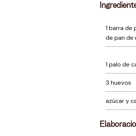
Ingredient
1 barra de
de pan de 
1 palo de c
3 huevos
azúcar y c
Elaboraci