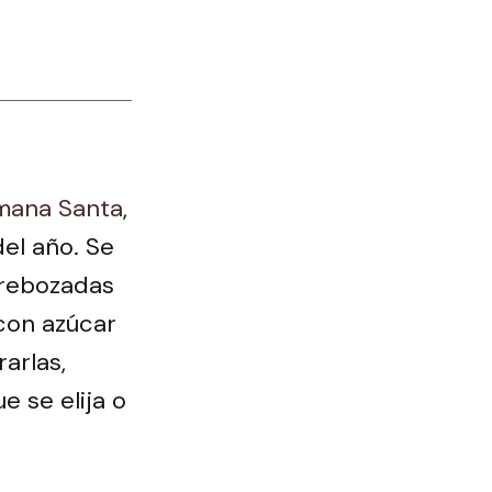
mana Santa
,
el año. Se
 rebozadas
 con azúcar
arlas,
e se elija o