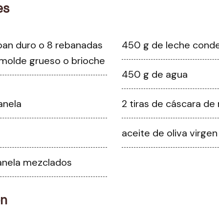
es
 pan duro o 8 rebanadas
450 g de leche cond
molde grueso o brioche
450 g de agua
anela
2 tiras de cáscara de
aceite de oliva virgen
anela mezclados
ón