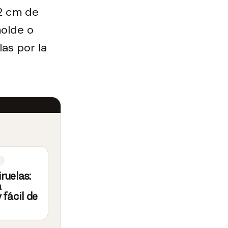
 2 cm de
molde o
as por la
iruelas:
a
 fácil de