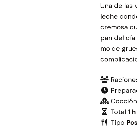
Una de las v
leche conde
cremosa que
pan del día
molde grue
complicaci
Racione
Prepara
Cocción
Total
1 h
Tipo
Pos