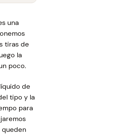
es una
 Ponemos
s tiras de
uego la
un poco.
líquido de
l tipo y la
tiempo para
mojaremos
e queden