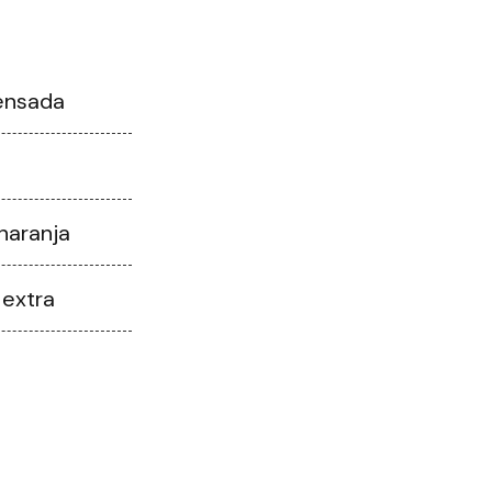
ensada
 naranja
 extra