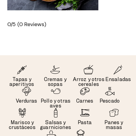
0/5
(0 Reviews)
Tapas y
Cremas y
Arroz y otros
Ensaladas
aperitivos
sopas
cereales
Verduras
Pollo y otras
Carnes
Pescado
aves
Marisco y
Salsas y
Pasta
Panes y
crustáceos
guarniciones
masas