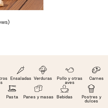
ews)
tros
Ensaladas
Verduras
Pollo y otras
Carnes
es
aves
Pasta
Panes y masas
Bebidas
Postres y
dulces