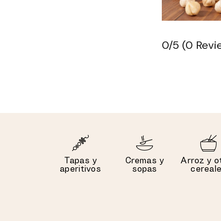
0/5
(0 Revi
Tapas y
Cremas y
Arroz y o
aperitivos
sopas
cereal