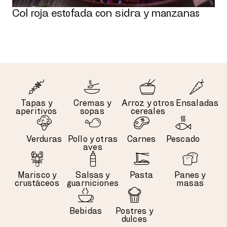
Col roja estofada con sidra y manzanas
Tapas y
Cremas y
Arroz y otros
Ensaladas
aperitivos
sopas
cereales
Verduras
Pollo y otras
Carnes
Pescado
aves
Marisco y
Salsas y
Pasta
Panes y
crustáceos
guarniciones
masas
Bebidas
Postres y
dulces