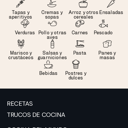
Tapas y
Cremas y
Arroz y otros
Ensaladas
aperitivos
sopas
cereales
Verduras
Pollo y otras
Carnes
Pescado
aves
Marisco y
Salsas y
Pasta
Panes y
crustáceos
guarniciones
masas
Bebidas
Postres y
dulces
RECETAS
TRUCOS DE COCINA