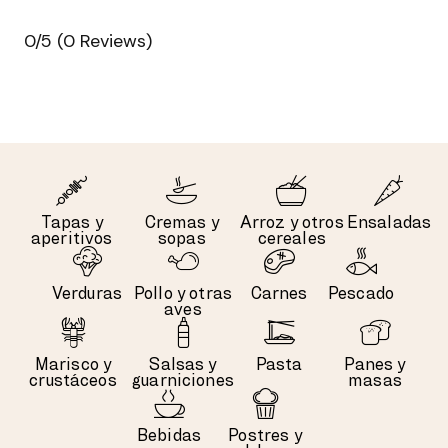
0/5
(0 Reviews)
Tapas y
Cremas y
Arroz y otros
Ensaladas
aperitivos
sopas
cereales
Verduras
Pollo y otras
Carnes
Pescado
aves
Marisco y
Salsas y
Pasta
Panes y
crustáceos
guarniciones
masas
Bebidas
Postres y