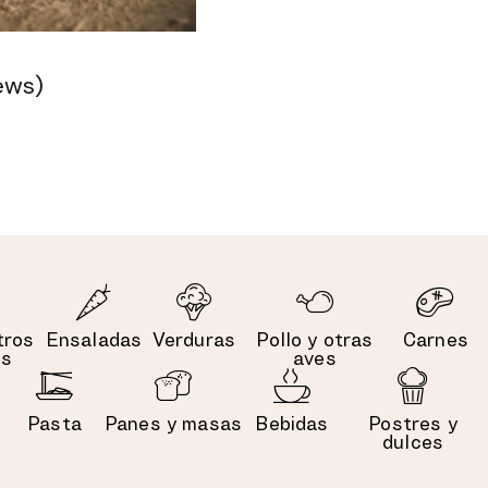
ews)
tros
Ensaladas
Verduras
Pollo y otras
Carnes
es
aves
Pasta
Panes y masas
Bebidas
Postres y
dulces