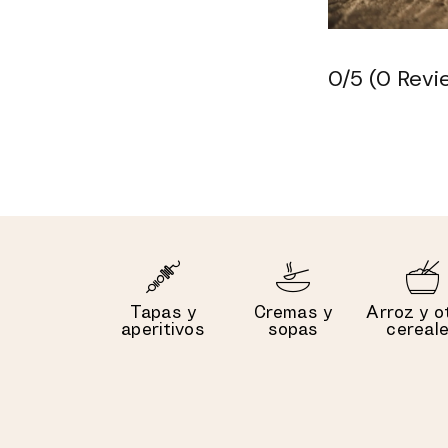
0/5
(0 Revi
Tapas y
Cremas y
Arroz y o
aperitivos
sopas
cereal