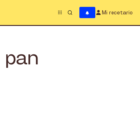
Mi recetario
e pan