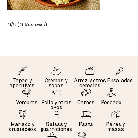
0/5
(0 Reviews)
Tapas y
Cremas y
Arroz y otros
Ensaladas
aperitivos
sopas
cereales
Verduras
Pollo y otras
Carnes
Pescado
aves
Marisco y
Salsas y
Pasta
Panes y
crustáceos
guarniciones
masas