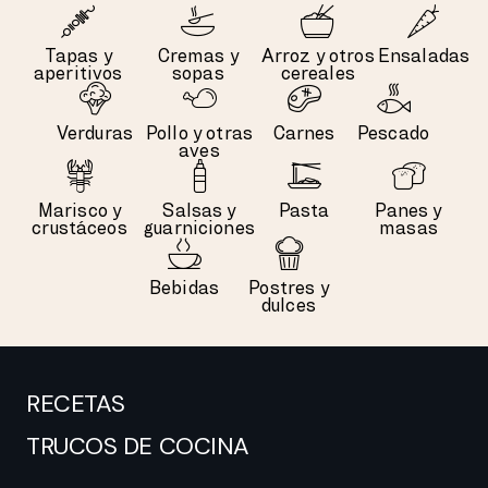
Tapas y
Cremas y
Arroz y otros
Ensaladas
aperitivos
sopas
cereales
Verduras
Pollo y otras
Carnes
Pescado
aves
Marisco y
Salsas y
Pasta
Panes y
crustáceos
guarniciones
masas
Bebidas
Postres y
dulces
RECETAS
TRUCOS DE COCINA