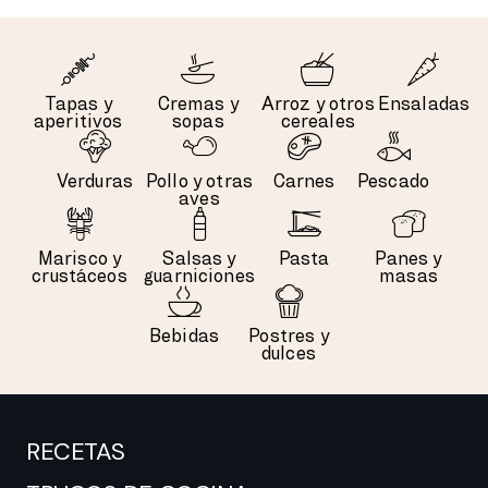
Tapas y
Cremas y
Arroz y otros
Ensaladas
aperitivos
sopas
cereales
Verduras
Pollo y otras
Carnes
Pescado
aves
Marisco y
Salsas y
Pasta
Panes y
crustáceos
guarniciones
masas
Bebidas
Postres y
dulces
RECETAS