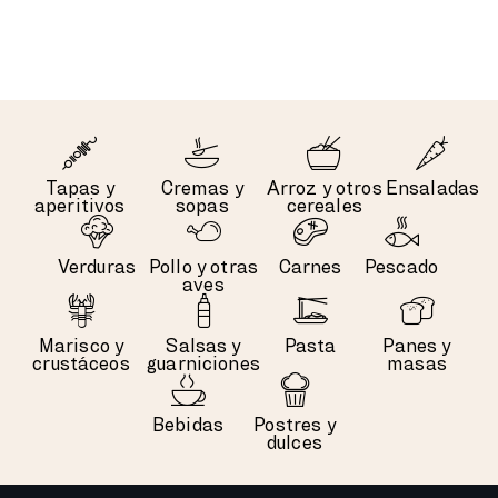
Tapas y
Cremas y
Arroz y otros
Ensaladas
aperitivos
sopas
cereales
Verduras
Pollo y otras
Carnes
Pescado
aves
Marisco y
Salsas y
Pasta
Panes y
crustáceos
guarniciones
masas
Bebidas
Postres y
dulces