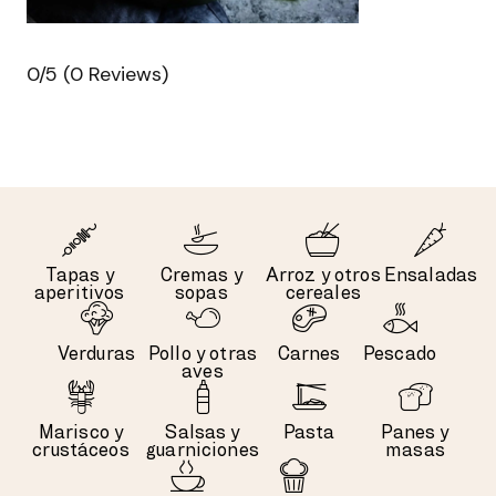
0/5
(0 Reviews)
Tapas y
Cremas y
Arroz y otros
Ensaladas
aperitivos
sopas
cereales
Verduras
Pollo y otras
Carnes
Pescado
aves
Marisco y
Salsas y
Pasta
Panes y
crustáceos
guarniciones
masas