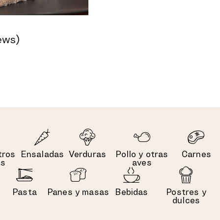
ews)
tros
Ensaladas
Verduras
Pollo y otras
Carnes
es
aves
Pasta
Panes y masas
Bebidas
Postres y
dulces