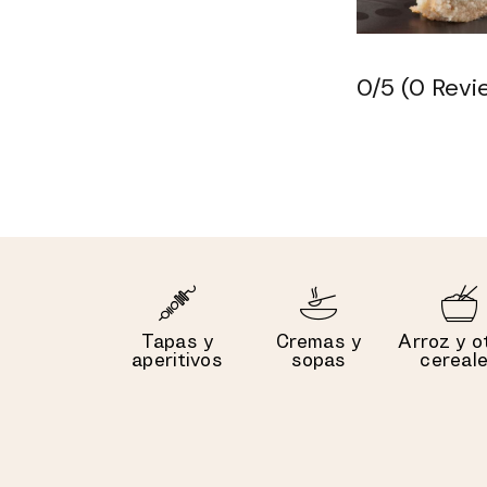
0/5
(0 Revi
Tapas y
Cremas y
Arroz y o
aperitivos
sopas
cereal