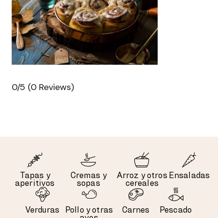
0/5
(0 Reviews)
Tapas y
Cremas y
Arroz y otros
Ensaladas
aperitivos
sopas
cereales
Verduras
Pollo y otras
Carnes
Pescado
aves