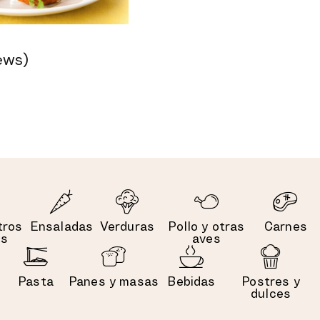
ews)
tros
Ensaladas
Verduras
Pollo y otras
Carnes
es
aves
Pasta
Panes y masas
Bebidas
Postres y
dulces