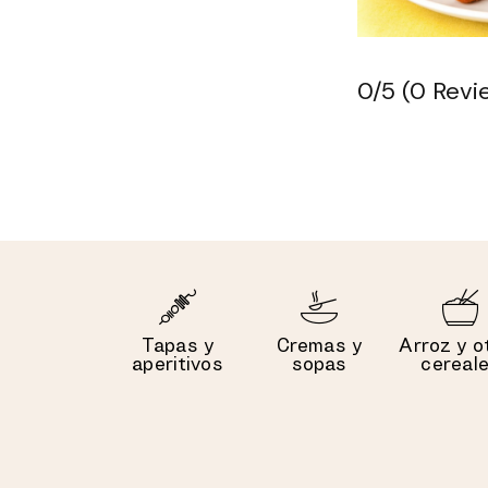
0/5
(0 Revi
Tapas y
Cremas y
Arroz y o
aperitivos
sopas
cereal