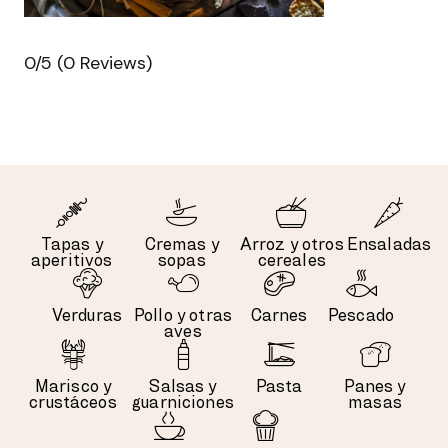
0/5
(0 Reviews)
Tapas y
Cremas y
Arroz y otros
Ensaladas
aperitivos
sopas
cereales
Verduras
Pollo y otras
Carnes
Pescado
aves
Marisco y
Salsas y
Pasta
Panes y
crustáceos
guarniciones
masas