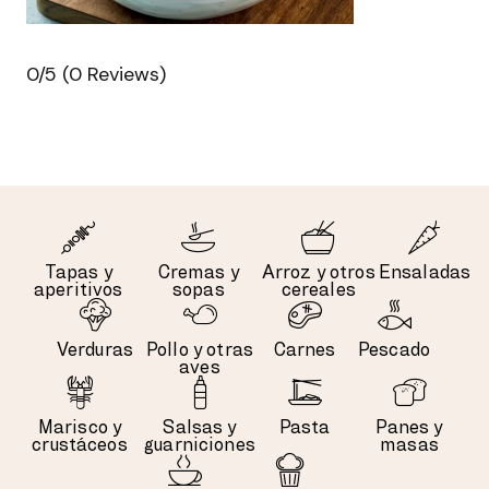
0/5
(0 Reviews)
Tapas y
Cremas y
Arroz y otros
Ensaladas
aperitivos
sopas
cereales
Verduras
Pollo y otras
Carnes
Pescado
aves
Marisco y
Salsas y
Pasta
Panes y
crustáceos
guarniciones
masas