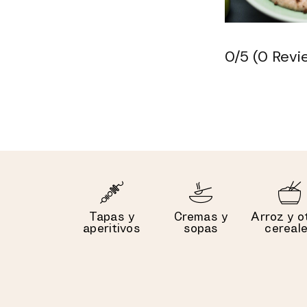
0/5
(0 Revi
Tapas y
Cremas y
Arroz y o
aperitivos
sopas
cereal