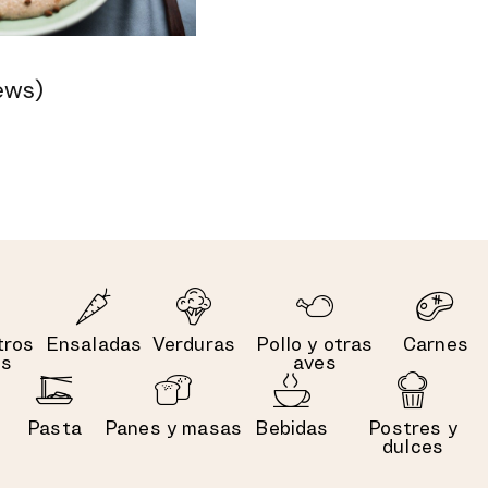
ews)
tros
Ensaladas
Verduras
Pollo y otras
Carnes
es
aves
Pasta
Panes y masas
Bebidas
Postres y
dulces