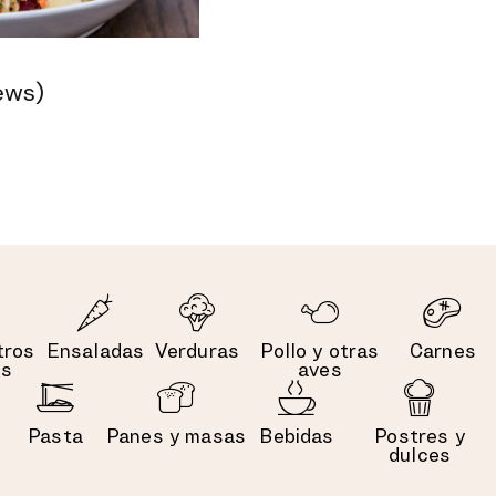
ews)
tros
Ensaladas
Verduras
Pollo y otras
Carnes
es
aves
Pasta
Panes y masas
Bebidas
Postres y
dulces