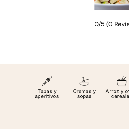
0/5
(0 Revi
Tapas y
Cremas y
Arroz y o
aperitivos
sopas
cereal