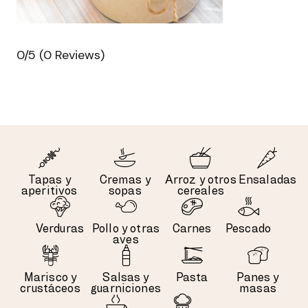
0/5
(0 Reviews)
Tapas y
Cremas y
Arroz y otros
Ensaladas
aperitivos
sopas
cereales
Verduras
Pollo y otras
Carnes
Pescado
aves
Marisco y
Salsas y
Pasta
Panes y
crustáceos
guarniciones
masas