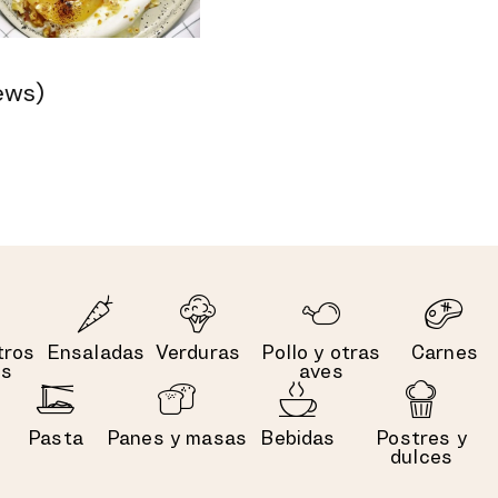
ews)
tros
Ensaladas
Verduras
Pollo y otras
Carnes
es
aves
Pasta
Panes y masas
Bebidas
Postres y
dulces