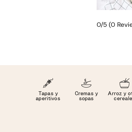
0/5
(0 Revi
Tapas y
Cremas y
Arroz y o
aperitivos
sopas
cereal