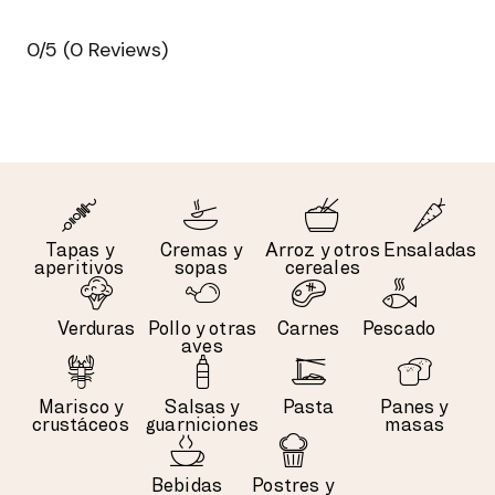
0/5
(0 Reviews)
Tapas y
Cremas y
Arroz y otros
Ensaladas
aperitivos
sopas
cereales
Verduras
Pollo y otras
Carnes
Pescado
aves
Marisco y
Salsas y
Pasta
Panes y
crustáceos
guarniciones
masas
Bebidas
Postres y