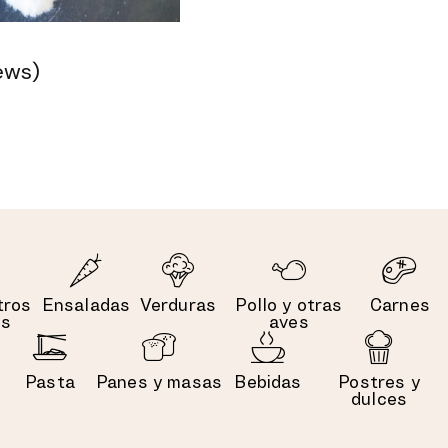
ews)
tros
Ensaladas
Verduras
Pollo y otras
Carnes
es
aves
Pasta
Panes y masas
Bebidas
Postres y
dulces