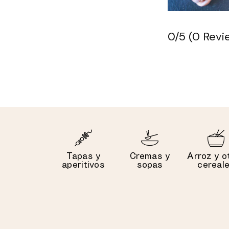
0/5
(0 Revi
Tapas y
Cremas y
Arroz y o
aperitivos
sopas
cereal