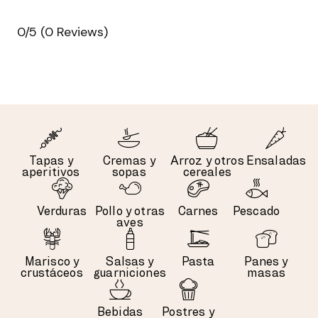
0/5
(0 Reviews)
Tapas y
Cremas y
Arroz y otros
Ensaladas
aperitivos
sopas
cereales
Verduras
Pollo y otras
Carnes
Pescado
aves
Marisco y
Salsas y
Pasta
Panes y
crustáceos
guarniciones
masas
Bebidas
Postres y