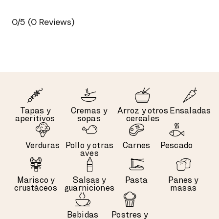
0/5
(0 Reviews)
Tapas y
Cremas y
Arroz y otros
Ensaladas
aperitivos
sopas
cereales
Verduras
Pollo y otras
Carnes
Pescado
aves
Marisco y
Salsas y
Pasta
Panes y
crustáceos
guarniciones
masas
Bebidas
Postres y