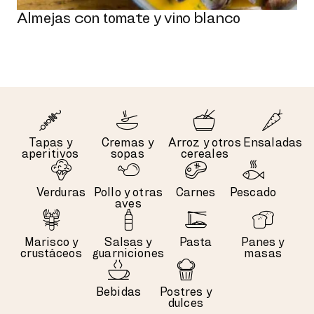
Almejas con tomate y vino blanco
Tapas y
Cremas y
Arroz y otros
Ensaladas
aperitivos
sopas
cereales
Verduras
Pollo y otras
Carnes
Pescado
aves
Marisco y
Salsas y
Pasta
Panes y
crustáceos
guarniciones
masas
Bebidas
Postres y
dulces