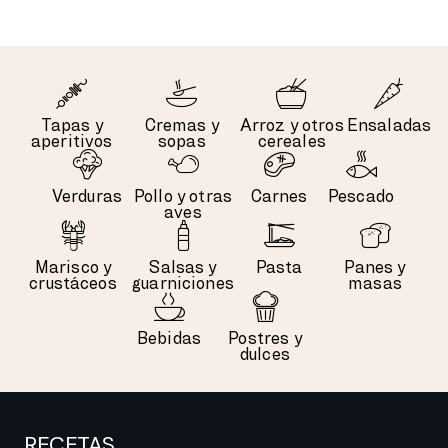
Tapas y
Cremas y
Arroz y otros
Ensaladas
aperitivos
sopas
cereales
Verduras
Pollo y otras
Carnes
Pescado
aves
Marisco y
Salsas y
Pasta
Panes y
crustáceos
guarniciones
masas
Bebidas
Postres y
dulces
RECETAS