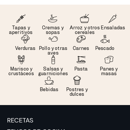
Tapas y
Cremas y
Arroz y otros
Ensaladas
aperitivos
sopas
cereales
Verduras
Pollo y otras
Carnes
Pescado
aves
Marisco y
Salsas y
Pasta
Panes y
crustáceos
guarniciones
masas
Bebidas
Postres y
dulces
RECETAS