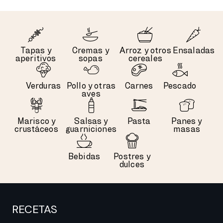
Tapas y
Cremas y
Arroz y otros
Ensaladas
aperitivos
sopas
cereales
Verduras
Pollo y otras
Carnes
Pescado
aves
Marisco y
Salsas y
Pasta
Panes y
crustáceos
guarniciones
masas
Bebidas
Postres y
dulces
RECETAS