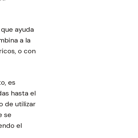
o que ayuda
mbina a la
icos, o con
o, es
das hasta el
 de utilizar
e se
endo el