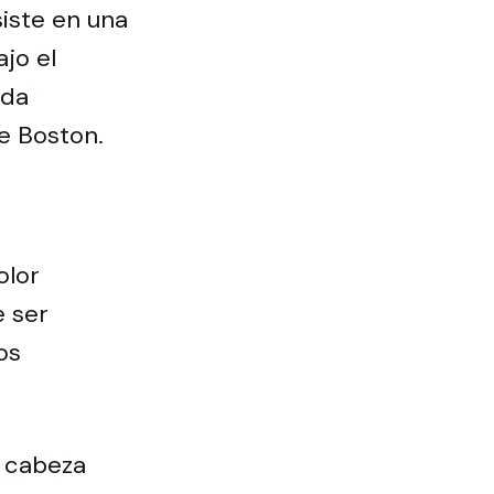
siste en una
jo el
ada
e Boston.
olor
e ser
os
a cabeza