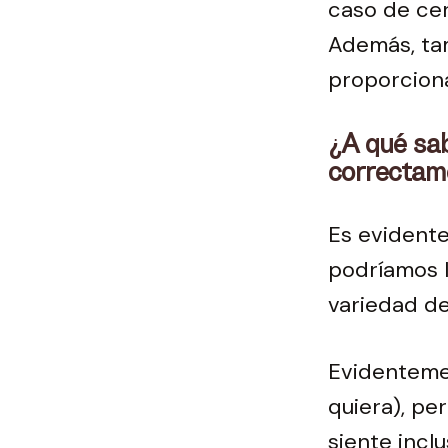
caso de ce
Además, tam
proporciona
¿A qué sab
correctam
Es evident
podríamos l
variedad de
Evidentemen
quiera), pe
siente incl