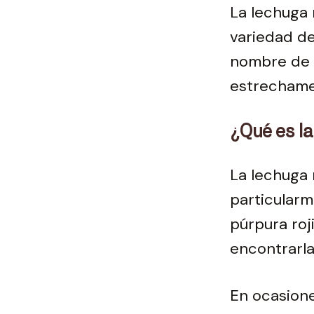
La lechuga 
variedad de
nombre de l
estrechame
¿Qué es la
La lechuga 
particularm
púrpura roj
encontrarl
En ocasion