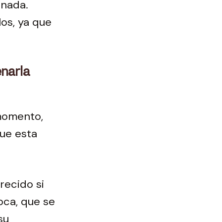
onada.
os, ya que
enarla
momento,
que esta
recido si
oca, que se
su