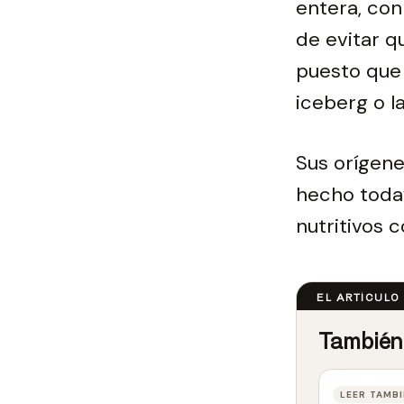
entera, con
de evitar q
puesto que 
iceberg o l
Sus orígen
hecho todav
nutritivos 