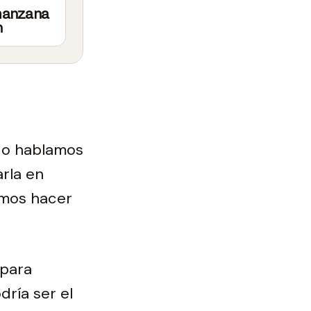
manzana
n
do hablamos
arla en
emos hacer
 para
ría ser el