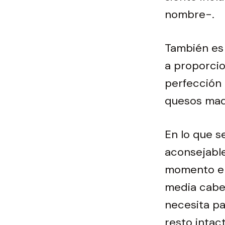
nombre-.
También es 
a proporcio
perfección 
quesos mad
En lo que s
aconsejable
momento en 
media cabe
necesita pa
resto intact