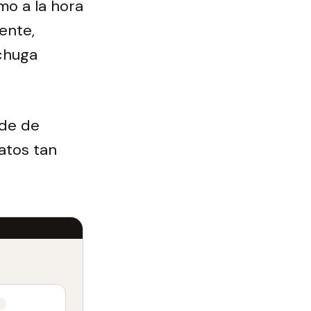
mo a la hora
ente,
echuga
nde de
atos tan