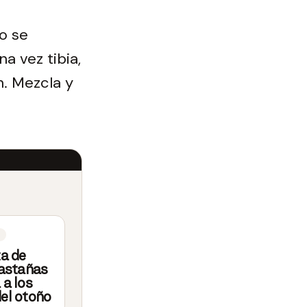
o se
na vez tibia,
n. Mezcla y
ta de
castañas
 a los
el otoño