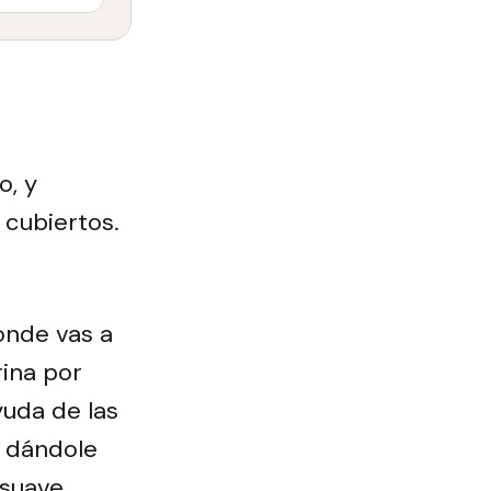
o, y
 cubiertos.
onde vas a
rina por
yuda de las
a dándole
suave.