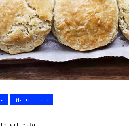
ta
Ya la he hecho