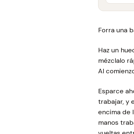
Forra una b
Haz un hueco
mézclalo rá
Al comienz
Esparce aho
trabajar, y
encima de l
manos traba
vueltas ent