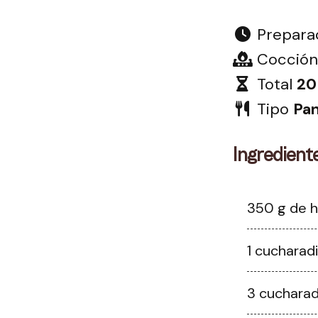
Prepara
Cocción
Total
20
Tipo
Pa
Ingredient
350 g de h
1 cucharad
3 cucharad