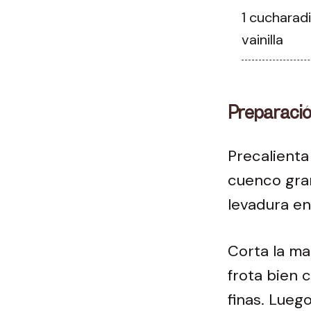
1 cucharad
vainilla
Preparaci
Precalienta
cuenco gran
levadura en
Corta la ma
frota bien 
finas. Lueg