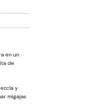
ra en un
ita de
Mezcla y
mar migajas