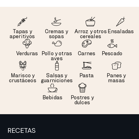
Tapas y
Cremas y
Arroz y otros
Ensaladas
aperitivos
sopas
cereales
Verduras
Pollo y otras
Carnes
Pescado
aves
Marisco y
Salsas y
Pasta
Panes y
crustáceos
guarniciones
masas
Bebidas
Postres y
dulces
RECETAS