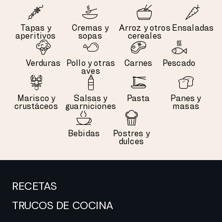
Tapas y
Cremas y
Arroz y otros
Ensaladas
aperitivos
sopas
cereales
Verduras
Pollo y otras
Carnes
Pescado
aves
Marisco y
Salsas y
Pasta
Panes y
crustáceos
guarniciones
masas
Bebidas
Postres y
dulces
RECETAS
TRUCOS DE COCINA